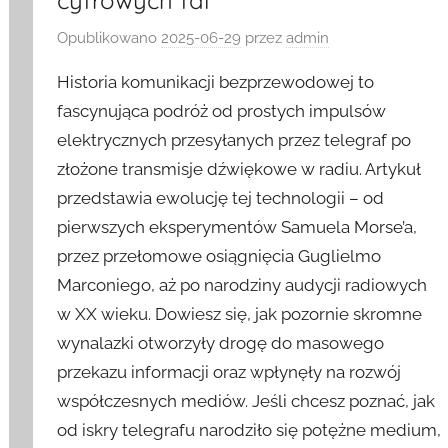
cyfrowych fal
Opublikowano
2025-06-29
przez
admin
Historia komunikacji bezprzewodowej to
fascynująca podróż od prostych impulsów
elektrycznych przesyłanych przez telegraf po
złożone transmisje dźwiękowe w radiu. Artykuł
przedstawia ewolucję tej technologii – od
pierwszych eksperymentów Samuela Morse’a,
przez przełomowe osiągnięcia Guglielmo
Marconiego, aż po narodziny audycji radiowych
w XX wieku. Dowiesz się, jak pozornie skromne
wynalazki otworzyły drogę do masowego
przekazu informacji oraz wpłynęły na rozwój
współczesnych mediów. Jeśli chcesz poznać, jak
od iskry telegrafu narodziło się potężne medium,