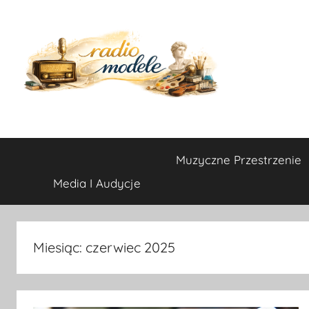
Przejdź
do
treści
radio-
Muzyczne Przestrzenie
modele.pl
Media I Audycje
Miesiąc:
czerwiec 2025