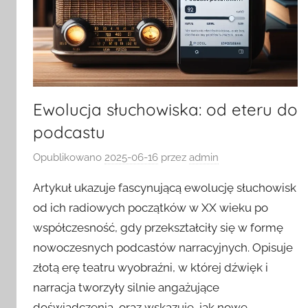
Ewolucja słuchowiska: od eteru do
podcastu
Opublikowano
2025-06-16
przez
admin
Artykuł ukazuje fascynującą ewolucję słuchowisk
od ich radiowych początków w XX wieku po
współczesność, gdy przekształciły się w formę
nowoczesnych podcastów narracyjnych. Opisuje
złotą erę teatru wyobraźni, w której dźwięk i
narracja tworzyły silnie angażujące
doświadczenia, oraz wskazuje, jak nowe