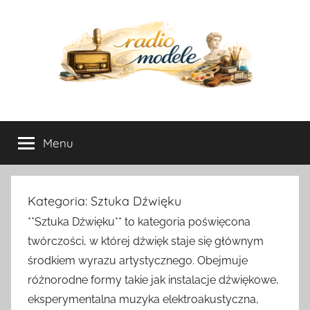
Przejdź
do
treści
radio-
Menu
modele.pl
Kategoria:
Sztuka Dźwięku
**Sztuka Dźwięku** to kategoria poświęcona
twórczości, w której dźwięk staje się głównym
środkiem wyrazu artystycznego. Obejmuje
różnorodne formy takie jak instalacje dźwiękowe,
eksperymentalna muzyka elektroakustyczna,