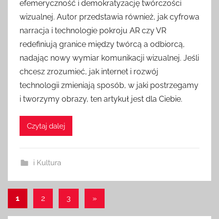
efemeryczność i demokratyzację twórczości
wizualnej. Autor przedstawia również, jak cyfrowa
narracja i technologie pokroju AR czy VR
redefiniują granice między twórcą a odbiorcą,
nadając nowy wymiar komunikacji wizualnej. Jeśli
chcesz zrozumieć, jak internet i rozwój
technologii zmieniają sposób, w jaki postrzegamy
i tworzymy obrazy, ten artykuł jest dla Ciebie.
Czytaj dalej
i Kultura
Stronicowanie
Następne
1
2
3
»
wpisy
wpisów