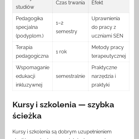
Czas trwania
Efekt
studiów
Pedagogika
Uprawnienia
1–2
specjalna
do pracy z
semestry
(podyplom.)
uczniami SEN
Terapia
Metody pracy
1 rok
pedagogiczna
terapeutycznej
Wspomaganie
Praktyczne
edukacji
semestralnie
narzędzia i
inkluzywnej
praktyki
Kursy i szkolenia — szybka
ścieżka
Kursy i szkolenia są dobrym uzupełnieniem