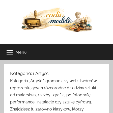
Przejdź
do
treści
radio-
Menu
modele.pl
Kategoria:
i Artyści
Kategoria „Artyści” gromadzi sylwetki twórców
reprezentujących różnorodne dziedziny sztuki –
od malarstwa, rzeźby i grafiki, po fotografię,
performance, instalacje czy sztukę cyfrową.
Znajdziesz tu zarówno klasyków, którzy