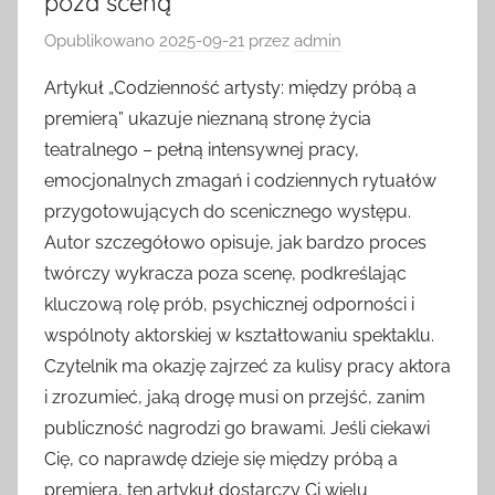
poza sceną
Opublikowano
2025-09-21
przez
admin
Artykuł „Codzienność artysty: między próbą a
premierą” ukazuje nieznaną stronę życia
teatralnego – pełną intensywnej pracy,
emocjonalnych zmagań i codziennych rytuałów
przygotowujących do scenicznego występu.
Autor szczegółowo opisuje, jak bardzo proces
twórczy wykracza poza scenę, podkreślając
kluczową rolę prób, psychicznej odporności i
wspólnoty aktorskiej w kształtowaniu spektaklu.
Czytelnik ma okazję zajrzeć za kulisy pracy aktora
i zrozumieć, jaką drogę musi on przejść, zanim
publiczność nagrodzi go brawami. Jeśli ciekawi
Cię, co naprawdę dzieje się między próbą a
premierą, ten artykuł dostarczy Ci wielu