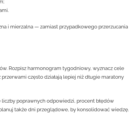
m;
ami.
yczna i mierzalna — zamiast przypadkowego przerzucania
cudów. Rozpisz harmonogram tygodniowy, wyznacz cele
 przerwami często działają lepiej niż długie maratony
 liczby poprawnych odpowiedzi, procent błędów
planuj także dni przeglądowe, by konsolidować wiedzę.