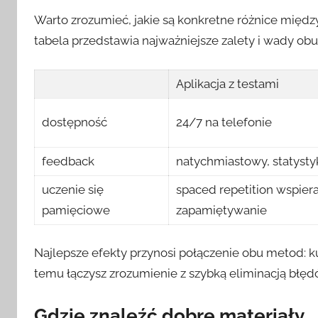
Warto zrozumieć, jakie są konkretne różnice międz
tabela przedstawia najważniejsze zalety i wady obu
Aplikacja z testami
dostępność
24/7 na telefonie
feedback
natychmiastowy, statysty
uczenie się
spaced repetition wspier
pamięciowe
zapamiętywanie
Najlepsze efekty przynosi połączenie obu metod: kur
temu łączysz zrozumienie z szybką eliminacją błęd
Gdzie znaleźć dobre materiały