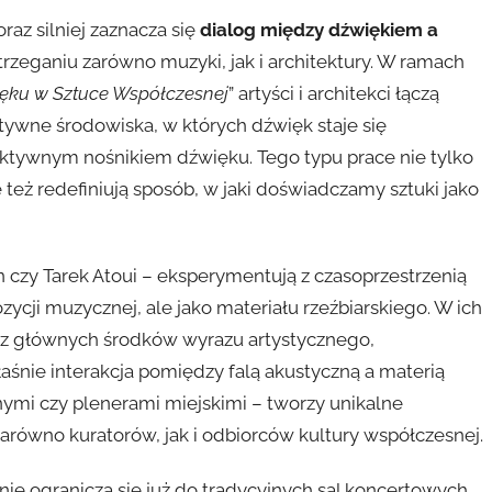
az silniej zaznacza się
dialog między dźwiękiem a
rzeganiu zarówno muzyki, jak i architektury. W ramach
ięku w Sztuce Współczesnej
” artyści i architekci łączą
aktywne środowiska, w których dźwięk staje się
aktywnym nośnikiem dźwięku. Tego typu prace nie tylko
 też redefiniują sposób, w jaki doświadczamy sztuki jako
n czy Tarek Atoui – eksperymentują z czasoprzestrzenią
ycji muzycznej, ale jako materiału rzeźbiarskiego. W ich
 z głównych środków wyrazu artystycznego,
łaśnie interakcja pomiędzy falą akustyczną a materią
lnymi czy plenerami miejskimi – tworzy unikalne
równo kuratorów, jak i odbiorców kultury współczesnej.
e ogranicza się już do tradycyjnych sal koncertowych.