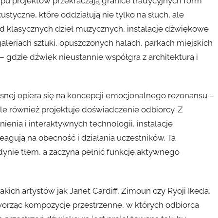
ypu projektów przekraczają granice tradycyjnych form
tyczne, które oddziałują nie tylko na słuch, ale
od klasycznych dzieł muzycznych, instalacje dźwiękowe
galeriach sztuki, opuszczonych halach, parkach miejskich
 gdzie dźwięk nieustannie współgra z architekturą i
snej opiera się na koncepcji emocjonalnego rezonansu –
ale również projektuje doświadczenie odbiorcy. Z
nia i interaktywnych technologii, instalacje
agują na obecność i działania uczestników. Ta
edynie tłem, a zaczyna pełnić funkcję aktywnego
kich artystów jak Janet Cardiff, Zimoun czy Ryoji Ikeda,
tworząc kompozycje przestrzenne, w których odbiorca