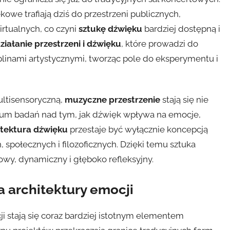
owe trafiają dziś do przestrzeni publicznych,
rtualnych, co czyni
sztukę dźwięku
bardziej dostępną i
iałanie przestrzeni i dźwięku
, które prowadzi do
inami artystycznymi, tworząc pole do eksperymentu i
ultisensoryczną,
muzyczne przestrzenie
stają się nie
orium badań nad tym, jak dźwięk wpływa na emocje,
itektura dźwięku
przestaje być wyłącznie koncepcją
, społecznych i filozoficznych. Dzięki temu sztuka
y, dynamiczny i głęboko refleksyjny.
a architektury emocji
i stają się coraz bardziej istotnym elementem