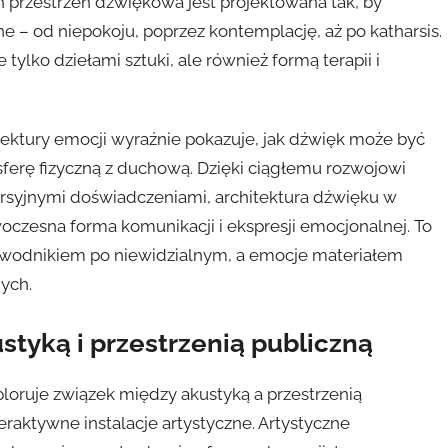
ach przestrzeń dźwiękowa jest projektowana tak, by
e – od niepokoju, poprzez kontemplację, aż po katharsis.
 tylko dziełami sztuki, ale również formą terapii i
tektury emocji wyraźnie pokazuje, jak dźwięk może być
sferę fizyczną z duchową. Dzięki ciągłemu rozwojowi
rsyjnymi doświadczeniami, architektura dźwięku w
oczesna forma komunikacji i ekspresji emocjonalnej. To
rzewodnikiem po niewidzialnym, a emocje materiałem
ych.
tyką i przestrzenią publiczną
loruje związek między akustyką a przestrzenią
teraktywne instalacje artystyczne. Artystyczne