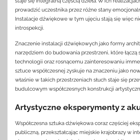
staje się integralną częścią dzieła. W ich realizacj
prowadzić uczestnika przez różne stany emocjonaln
Instalacje dźwiękowe w tym ujęciu stają się więc nie
introspekcji.
Znaczenie instalacji dźwiękowych jako formy archi
narzędziem do budowania przestrzeni, które łączą 
technologii oraz rosnącemu zainteresowaniu imme
sztuce współczesnej zyskuje na znaczeniu jako now
właśnie w takich przestrzeniach słuch staje się p
budulcowym współczesnych konstrukcji artystyczn
Artystyczne eksperymenty z akus
Współczesna sztuka dźwiękowa coraz częściej eksp
publiczną, przekształcając miejskie krajobrazy w in