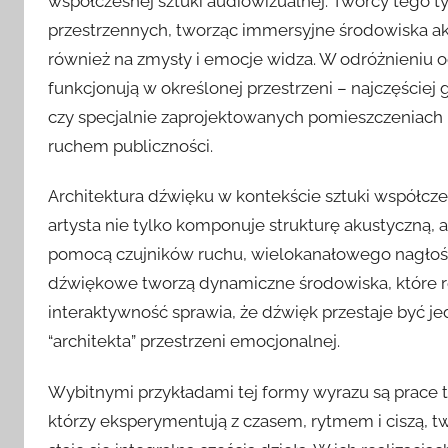
współczesnej sztuki audiowizualnej. Twórcy tego t
przestrzennych, tworząc immersyjne środowiska akus
również na zmysły i emocje widza. W odróżnieniu 
funkcjonują w określonej przestrzeni – najczęściej 
czy specjalnie zaprojektowanych pomieszczeniach –
ruchem publiczności.
Architektura dźwięku w kontekście sztuki współcze
artysta nie tylko komponuje strukturę akustyczną, 
pomocą czujników ruchu, wielokanałowego nagłośnie
dźwiękowe tworzą dynamiczne środowiska, które re
interaktywność sprawia, że dźwięk przestaje być j
“architekta” przestrzeni emocjonalnej.
Wybitnymi przykładami tej formy wyrazu są prace ta
którzy eksperymentują z czasem, rytmem i ciszą, 