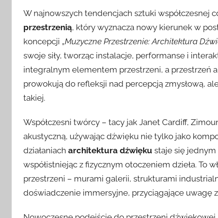
W najnowszych tendencjach sztuki współczesnej cor
przestrzenią
, który wyznacza nowy kierunek w post
koncepcji „
Muzyczne Przestrzenie: Architektura Dźw
swoje siły, tworząc instalacje, performanse i inter
integralnym elementem przestrzeni, a przestrzeń 
prowokują do refleksji nad percepcją zmysłową, ale
takiej.
Współczesni twórcy – tacy jak Janet Cardiff, Zimou
akustyczną, używając dźwięku nie tylko jako kompoz
działaniach
architektura dźwięku
staje się jednym
współistniejąc z fizycznym otoczeniem dzieła. To w
przestrzeni – murami galerii, strukturami industria
doświadczenie immersyjne, przyciągające uwagę za
Nowoczesne podejście do przestrzeni dźwiękowej ni