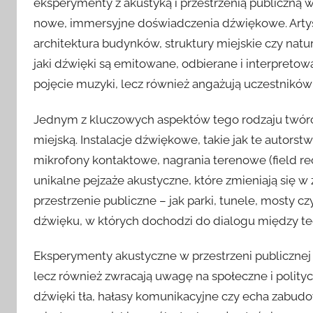
eksperymenty z akustyką i przestrzenią publiczną w
nowe, immersyjne doświadczenia dźwiękowe. Artyśc
architektura budynków, struktury miejskie czy natu
jaki dźwięki są emitowane, odbierane i interpretowa
pojęcie muzyki, lecz również angażują uczestników
Jednym z kluczowych aspektów tego rodzaju twórczo
miejską. Instalacje dźwiękowe, takie jak te autors
mikrofony kontaktowe, nagrania terenowe (field re
unikalne pejzaże akustyczne, które zmieniają się w 
przestrzenie publiczne – jak parki, tunele, mosty cz
dźwięku, w których dochodzi do dialogu między te
Eksperymenty akustyczne w przestrzeni publicznej 
lecz również zwracają uwagę na społeczne i polity
dźwięki tła, hałasy komunikacyjne czy echa zabudow