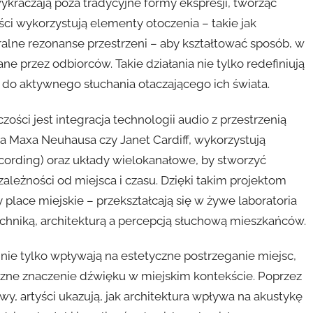
ykraczają poza tradycyjne formy ekspresji, tworząc
i wykorzystują elementy otoczenia – takie jak
ralne rezonanse przestrzeni – aby kształtować sposób, w
ne przez odbiorców. Takie działania nie tylko redefiniują
 do aktywnego słuchania otaczającego ich świata.
ści jest integracja technologii audio z przestrzenią
twa Maxa Neuhausa czy Janet Cardiff, wykorzystują
cording) oraz układy wielokanałowe, by stworzyć
zależności od miejsca i czasu. Dzięki takim projektom
y place miejskie – przekształcają się w żywe laboratoria
chniką, architekturą a percepcją słuchową mieszkańców.
nie tylko wpływają na estetyczne postrzeganie miejsc,
czne znaczenie dźwięku w miejskim kontekście. Poprzez
y, artyści ukazują, jak architektura wpływa na akustykę