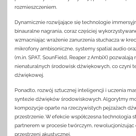
rozmieszczeniem.
Dynamicznie rozwijające się technologie immersyjn
binauralne nagrania, coraz częściej wykorzystywane
wzmacniając wrażenie zanurzenia słuchacza w kre
mikrofony ambisoniczne, systemy spatial audio ora
(m.in. SPAT, SounField, Reaper z AmbiX) pozwalają 
nienaturalnych środowisk dźwiękowych, co czyni 
dźwiękowej.
Ponadto, rozwój sztucznej inteligencji i uczenia 
syntezie dźwięków środowiskowych. Algorytmy mog
kompozycje oparte na rzeczywistych pejzażach dźw
przestrzenie. W efekcie współczesna technologia st
partnerem w procesie twórczym, rewolucjonizując 
przestrzeni akustycznej.