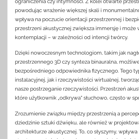
ograniczenia czy intymności. Z kolei otwarte przes
powodując wrażenie większej skali i monumentalnoś
wpływa na poczucie orientacji przestrzennej i be
przestrzeni akustycznej zwiększa immersję i może 
kontemplacji – w zależności od intencji twórcy.
Dzięki nowoczesnym technologiom, takim jak nagł
przestrzennego 3D czy synteza binauralna, możliwe j
bezpośredniego odpowiednika fizycznego. Tego ty
instalacyjnej, jak i rzeczywistości wirtualnej, tworz
nasze postrzeganie rzeczywistości. Przestrzeń aku
które użytkownik „odkrywa” słuchowo, często w spo
Zrozumienie związku między przestrzenią a percep
dziedzinie sztuki dźwięku, ale również w projektowa
architekturze akustycznej. To, co słyszymy, wpływa