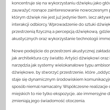
koncentruje się na wykorzystaniu dźwięku jako gł
zauważyć rosnące zainteresowanie nowoczesnym po
którym dźwięk nie jest już jedynie tłem, lecz a
interakcji odbiorcy. Wprowadzenie do sztuki dźwię
przestrzenią fizyczną a percepcją dźwiękową, gdz
akustycznych oraz wykorzystanie technologii imme
Nowe podejście do przestrzeni akustycznej zakłada, 
jak architektura czy światło. Artyści dźwiękowi oraz
narzędzia jak systemy wielokanałowe typu ambisoni
dźwiękowe, by stworzyć przestrzenie, które „oddyc
staje się dynamicznym środowiskiem komunikacyjny
sposób niemal namacalny. Współczesne realizacje 
miejskich to nie tylko ekspozycje, ale immersyjne 
zmieniają jego świadomość otoczenia.