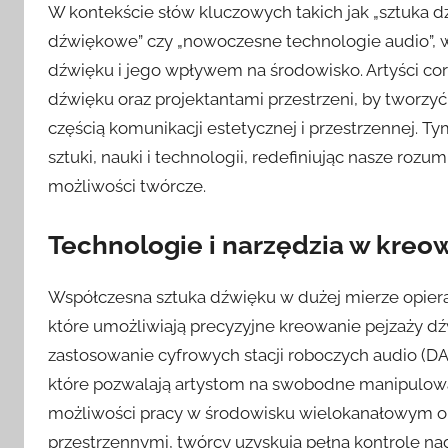
W kontekście słów kluczowych takich jak „sztuka dźw
dźwiękowe” czy „nowoczesne technologie audio”, w
dźwięku i jego wpływem na środowisko. Artyści cor
dźwięku oraz projektantami przestrzeni, by tworzyć 
częścią komunikacji estetycznej i przestrzennej. 
sztuki, nauki i technologii, redefiniując nasze rozu
możliwości twórcze.
Technologie i narzędzia w kre
Współczesna sztuka dźwięku w dużej mierze opiera
które umożliwiają precyzyjne kreowanie pejzaży 
zastosowanie cyfrowych stacji roboczych audio (DAW)
które pozwalają artystom na swobodne manipulowan
możliwości pracy w środowisku wielokanałowym ora
przestrzennymi, twórcy uzyskują pełną kontrolę na