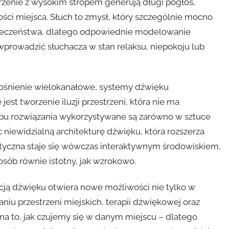
trzenie z wysokim stropem generują długi pogłos,
ci miejsca. Słuch to zmysł, który szczególnie mocno
zpieczeństwa, dlatego odpowiednie modelowanie
wprowadzić słuchacza w stan relaksu, niepokoju lub
ośnienie wielokanałowe, systemy dźwięku
est tworzenie iluzji przestrzeni, która nie ma
pu rozwiązania wykorzystywane są zarówno w sztuce
ąc niewidzialną architekturę dźwięku, która rozszerza
styczna staje się wówczas interaktywnym środowiskiem,
sób równie istotny, jak wzrokowo.
cją dźwięku otwiera nowe możliwości nie tylko w
niu przestrzeni miejskich, terapii dźwiękowej oraz
 na to, jak czujemy się w danym miejscu – dlatego