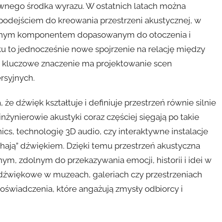
ównego środka wyrazu. W ostatnich latach można
dejściem do kreowania przestrzeni akustycznej, w
ktywnym komponentem dopasowanym do otoczenia i
ku to jednocześnie nowe spojrzenie na relację między
ie kluczowe znaczenie ma projektowanie scen
rsyjnych.
że dźwięk kształtuje i definiuje przestrzeń równie silnie
 inżynierowie akustyki coraz częściej sięgają po takie
cs, technologię 3D audio, czy interaktywne instalacje
hają” dźwiękiem. Dzięki temu przestrzeń akustyczna
m, zdolnym do przekazywania emocji, historii i idei w
dźwiękowe w muzeach, galeriach czy przestrzeniach
doświadczenia, które angażują zmysły odbiorcy i