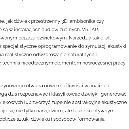
e, jak dźwięk przestrzenny 3D, ambisonika czy
 są w instalacjach audiowizualnych, VR i AR,
owanym pejzażu dźwiękowym. Narzędzia takie jak
z specjalistyczne oprogramowanie do symulacji akustyki
na realistyczne odwzorowanie naturalnych i
te techniki nieodłącznym elementem nowoczesnej pracy
maszynowego otwiera nowe możliwości w analizie i
ą dziś rozpoznawać i klasyfikować dźwięki, generować
iękowych lub tworzyć zupełnie abstrakcyjne akustyczne
aje się nie tylko narzędziem, ale także kreatywnym
oblicze sztuki dźwięku i sposobów formowania