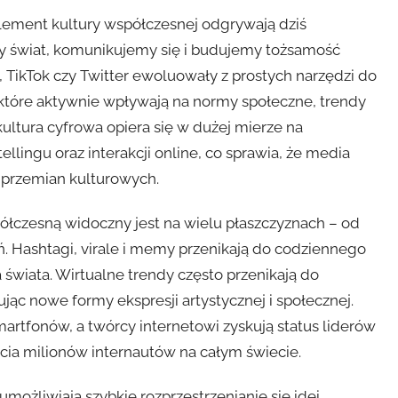
lement kultury współczesnej odgrywają dziś
y świat, komunikujemy się i budujemy tożsamość
, TikTok czy Twitter ewoluowały z prostych narzędzi do
 które aktywnie wpływają na normy społeczne, trendy
ultura cyfrowa opiera się w dużej mierze na
llingu oraz interakcji online, co sprawia, że media
 przemian kulturowych.
czesną widoczny jest na wielu płaszczyznach – od
ń. Hashtagi, virale i memy przenikają do codziennego
 świata. Wirtualne trendy często przenikają do
jąc nowe formy ekspresji artystycznej i społecznej.
artfonów, a twórcy internetowi zyskują status liderów
ycia milionów internautów na całym świecie.
możliwiają szybkie rozprzestrzenianie się idei