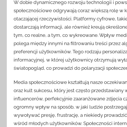
W dobie dynamicznego rozwoju technologii i pows
społecznościowe odgrywają coraz większą rolę w ks
otaczającej rzeczywistości. Platformy cyfrowe, takie
dostarczają informacji, ale również kreują określon
tym, co realne, a tym, co wykreowane. Wpływ med
polega między innymi na filtrowaniu treści przez 
preferencji użytkowników. Tego rodzaju personaliz
informacyjnej, w której użytkownicy otrzymują wyłą
światopogląd, co prowadzi do polaryzacji społecze
Media społecznościowe kształtują nasze oczekiwan
oraz kult sukcesu, który jest często przedstawiany 
influencerów, perfekcyjnie zaaranżowane zdjęcia c
ogromny wpływ na sposób, w jaki ludzie postrzegaj
wywoływać presję, frustrację, a niekiedy prowadz
wśród młodych użytkowników. Społeczności intern