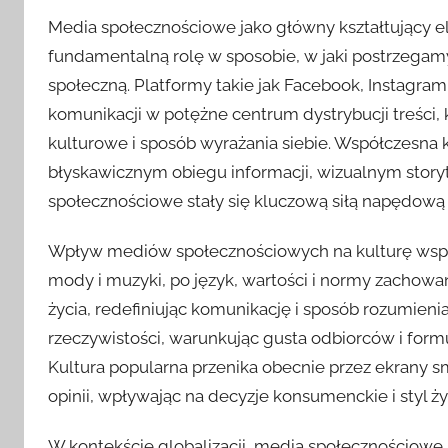
Media społecznościowe jako główny kształtujący e
fundamentalną rolę w sposobie, w jaki postrzegam
społeczną. Platformy takie jak Facebook, Instagram
komunikacji w potężne centrum dystrybucji treści,
kulturowe i sposób wyrażania siebie. Współczesna k
błyskawicznym obiegu informacji, wizualnym storyte
społecznościowe stały się kluczową siłą napędową
Wpływ mediów społecznościowych na kulturę współ
mody i muzyki, po język, wartości i normy zachowa
życia, redefiniując komunikację i sposób rozumienia
rzeczywistości, warunkując gusta odbiorców i formu
Kultura popularna przenika obecnie przez ekrany sm
opinii, wpływając na decyzje konsumenckie i styl ż
W kontekście globalizacji, media społecznościowe u