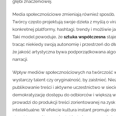
głębi znaczeniowej.
Media społecznościowe zmieniają również sposób, w
Twórcy często projektują swoje dzieła z myślą o vi
konkretnej platformy, hashtagi, trendy i możliwie j
Taki model powoduje, że
sztuka współczesna
staje
tracąc niekiedy swoją autonomię i przestrzeń do dłu
że jakość artystyczna bywa podporządkowana algor
narracji.
Wpływ mediów społecznościowych na twórczość widoc
wystarczy talent czy oryginalność, by zaistnieć. Ni
publikowanie treści i aktywne uczestnictwo w sieci
demokratyzację dostępu do odbiorców i większą wi
prowadzi do produkcji treści zorientowanej na zysk 
intelektualne. W efekcie kultura instant promuje d