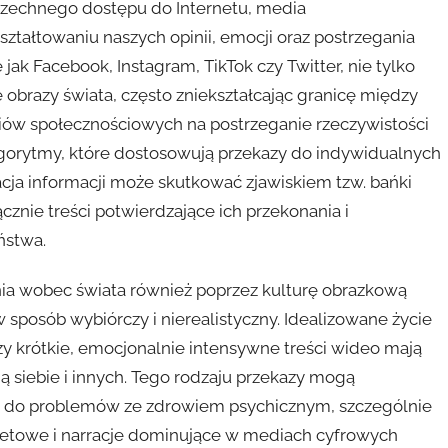
zechnego dostępu do Internetu, media
ztałtowaniu naszych opinii, emocji oraz postrzegania
 jak Facebook, Instagram, TikTok czy Twitter, nie tylko
e obrazy świata, często zniekształcając granicę między
iów społecznościowych na postrzeganie rzeczywistości
algorytmy, które dostosowują przekazy do indywidualnych
acja informacji może skutkować zjawiskiem tzw. bańki
cznie treści potwierdzające ich przekonania i
ństwa.
ia wobec świata również poprzez kulturę obrazkową
w sposób wybiórczy i nierealistyczny. Idealizowane życie
zy krótkie, emocjonalnie intensywne treści wideo mają
ą siebie i innych. Tego rodzaju przekazy mogą
ić do problemów ze zdrowiem psychicznym, szczególnie
etowe i narracje dominujące w mediach cyfrowych